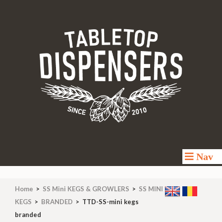
TABLETOP-DISPENSERS
Made for fun
Nav
Home
>
SS Mini KEGS & GROWLERS
>
SS MINI
KEGS
>
BRANDED
>
TTD-SS-mini kegs
branded