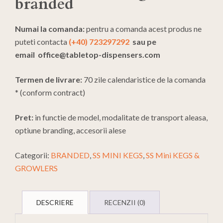
branded
Numai la comanda:
pentru a comanda acest produs ne
puteti contacta
(+40) 723297292
sau pe
email
office@tabletop-dispensers.com
Termen de livrare:
70 zile calendaristice de la comanda
* (conform contract)
Pret:
in functie de model, modalitate de transport aleasa,
optiune branding, accesorii alese
Categorii:
BRANDED
,
SS MINI KEGS
,
SS Mini KEGS &
GROWLERS
DESCRIERE
RECENZII (0)