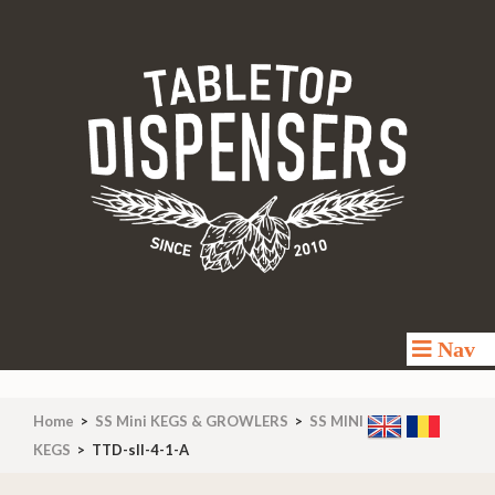
TABLETOP-DISPENSERS
Made for fun
Nav
Home
>
SS Mini KEGS & GROWLERS
>
SS MINI
KEGS
>
TTD-sII-4-1-A