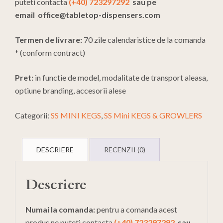
puteti contacta
(+40) 723297292
sau pe
email
office@tabletop-dispensers.com
Termen de livrare:
70 zile calendaristice de la comanda
* (conform contract)
Pret:
in functie de model, modalitate de transport aleasa,
optiune branding, accesorii alese
Categorii:
SS MINI KEGS
,
SS Mini KEGS & GROWLERS
DESCRIERE
RECENZII (0)
Descriere
Numai la comanda:
pentru a comanda acest
produs ne puteti contacta
(+40) 723297292
sau