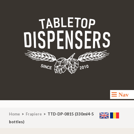
TABLETOP-DISPENSERS
Made for fun
Nav
Home
>
Frapiere
>
TTD-DP-0815 (330ml4-5
bottles)