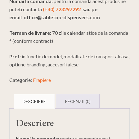
Numai la comanda:
pentru a comanda acest produs ne
puteti contacta
(+40) 723297292
sau pe
email
office@tabletop-dispensers.com
Termen de livrare:
70 zile calendaristice de la comanda
* (conform contract)
Pret:
in functie de model, modalitate de transport aleasa,
optiune branding, accesorii alese
Categorie:
Frapiere
DESCRIERE
RECENZII (0)
Descriere
Numai la comanda:
pentru a comanda acest